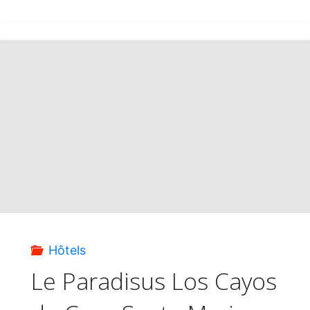
Sol
Varadero
Beach
pour
les
16
ans
Hôtels
et
Le Paradisus Los Cayos
plus"