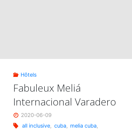
le
15
octobre"
Hôtels
Fabuleux Meliá
Internacional Varadero
2020-06-09
all inclusive
,
cuba
,
melia cuba
,