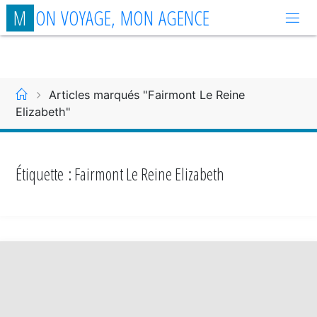
Aller
M
O
N
V
O
Y
A
G
E
,
M
O
N
A
G
E
N
C
E
au
contenu
Accueil
Articles marqués "Fairmont Le Reine
Elizabeth"
Étiquette :
Fairmont Le Reine Elizabeth