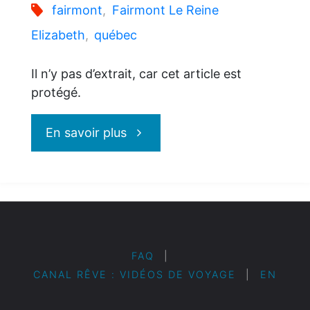
fairmont
,
Fairmont Le Reine
Elizabeth
,
québec
Il n’y pas d’extrait, car cet article est
protégé.
"Protégé :
En savoir plus
Fairmont
Le
Reine
FAQ
|
CANAL RÊVE : VIDÉOS DE VOYAGE
|
EN
Elizabeth