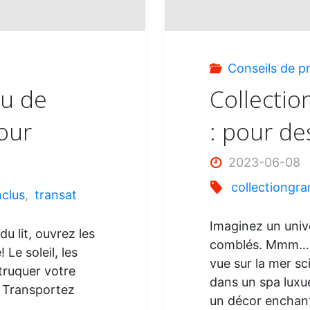
Conseils de p
au de
Collectio
our
: pour de
2023-06-08
collectiongra
nclus
,
transat
Imaginez un univ
u lit, ouvrez les
comblés. Mmm… Un
 Le soleil, les
vue sur la mer sc
truquer votre
dans un spa luxu
! Transportez
un décor enchant