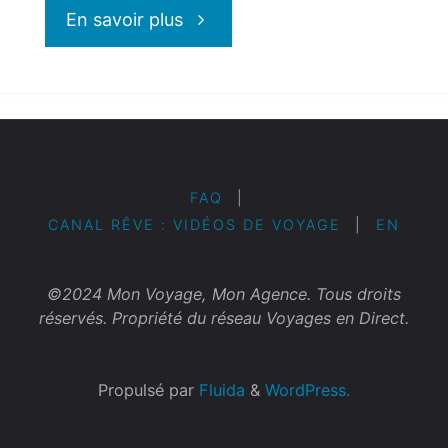
"Fabuleux
En savoir plus
circuits
offerts
par
FAQ
|
CANAL RÊVE : VIDÉOS DE VOYAGE
|
EN
Transat"
©2024 Mon Voyage, Mon Agence. Tous droits
réservés. Propriété du réseau Voyages en Direct.
Propulsé par
Fluida
&
WordPress.