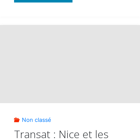
:
Gourmandises
de
l’Ouest
de
la
France"
Non classé
Transat : Nice et les