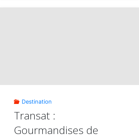
Vendredi
fou
printanier
avec
des
tarifs
Destination
imbattables"
Transat :
Gourmandises de