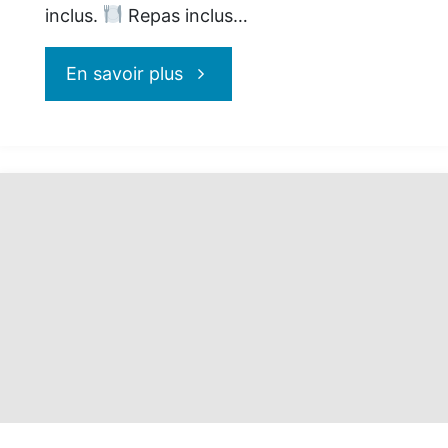
inclus.
Repas inclus…
"Transat
En savoir plus
:
Nouveau
circuit
en
Islande
!"