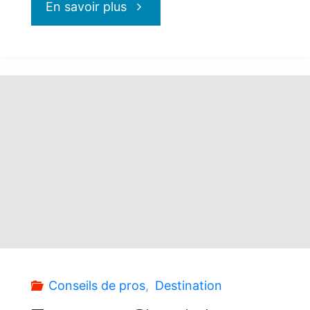
"Transat
En savoir plus
:
Nice
et
les
parfums
de
la
Conseils de pros
,
Destination
Côte