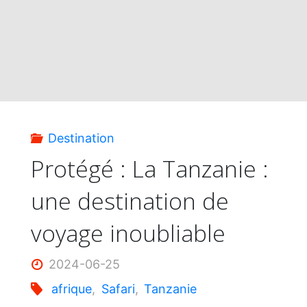
Croisière
CroisiEurope
en
Afrique
Destination
australe"
Protégé : La Tanzanie :
une destination de
voyage inoubliable
2024-06-25
afrique
,
Safari
,
Tanzanie