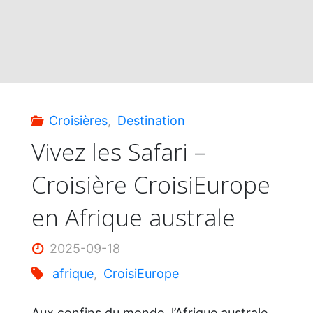
Croisières
,
Destination
Vivez les Safari –
Croisière CroisiEurope
en Afrique australe
2025-09-18
afrique
,
CroisiEurope
Aux confins du monde, l’Afrique australe