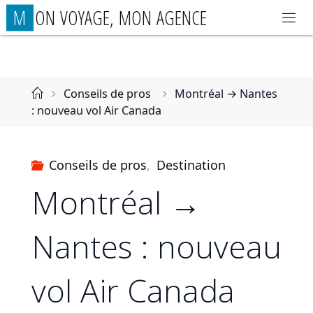
Aller
M
O
N
V
O
Y
A
G
E
,
M
O
N
A
G
E
N
C
E
au
contenu
Accueil
Conseils de pros
Montréal → Nantes
: nouveau vol Air Canada
Conseils de pros
,
Destination
Montréal →
Nantes : nouveau
vol Air Canada