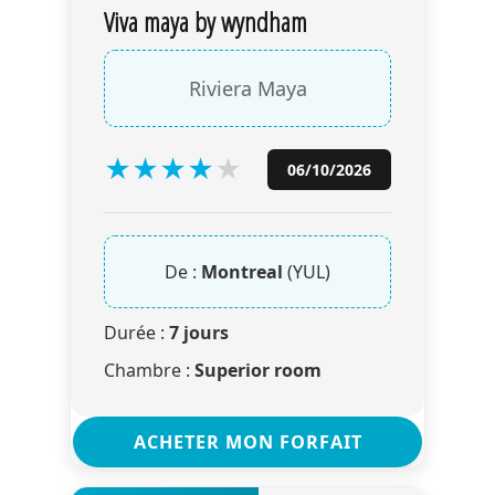
Viva maya by wyndham
Riviera Maya
★
★
★
★
★
06/10/2026
De :
Montreal
(YUL)
Durée :
7 jours
Chambre :
Superior room
ACHETER MON FORFAIT