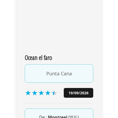
Ocean el faro
Punta Cana
★
★
★
★
★
★
19/09/2026
De :
Montreal
(YUL)