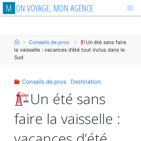
Aller
M
O
N
V
O
Y
A
G
E
,
M
O
N
A
G
E
N
C
E
au
contenu
Accueil
Conseils de pros
Un été sans faire
la vaisselle : vacances d’été tout inclus dans le
Sud
Conseils de pros
,
Destination
Un été sans
faire la vaisselle :
vacances d’été