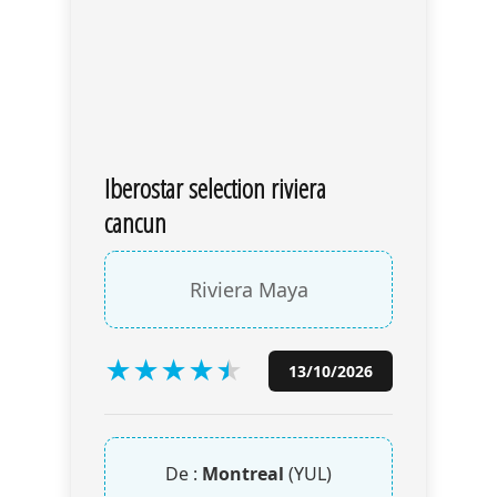
Iberostar selection riviera
cancun
Riviera Maya
★
★
★
★
★
★
13/10/2026
De :
Montreal
(YUL)