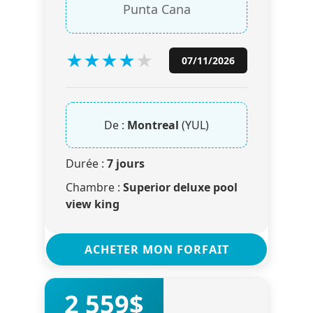
Punta Cana
★
★
★
★
★
07/11/2026
De :
Montreal
(YUL)
Durée :
7 jours
Chambre :
Superior deluxe pool
view king
ACHETER MON FORFAIT
2 559$