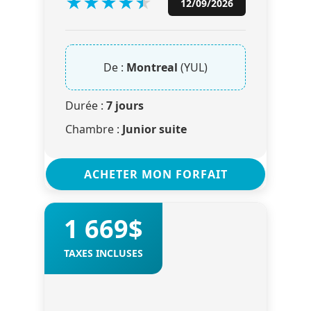
★
★
★
★
★
★
12/09/2026
De :
Montreal
(YUL)
Durée :
7 jours
Chambre :
Junior suite
ACHETER MON FORFAIT
1 669$
TAXES INCLUSES