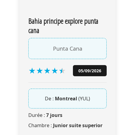
Bahia principe explore punta
cana
Punta Cana
★
★
★
★
★
★
05/09/2026
De :
Montreal
(YUL)
Durée :
7 jours
Chambre :
Junior suite superior