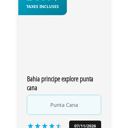
TAXES INCLUSES
Bahia principe explore punta
cana
Punta Cana
★
★
★
★
★
★
07/11/2026