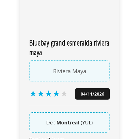
Bluebay grand esmeralda riviera
maya
Riviera Maya
★
★
★
★
★
04/11/2026
De :
Montreal
(YUL)