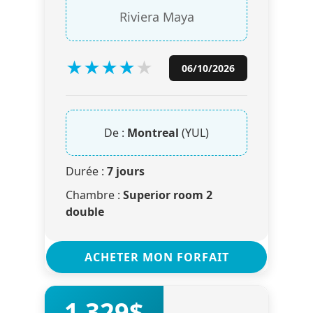
Riviera Maya
★
★
★
★
★
06/10/2026
De :
Montreal
(YUL)
Durée :
7 jours
Chambre :
Superior room 2
double
ACHETER MON FORFAIT
1 329$