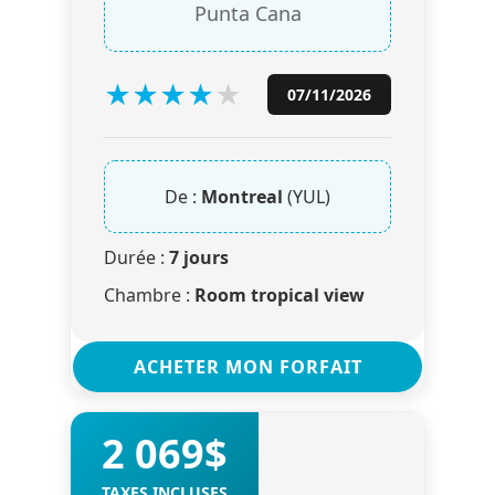
Punta Cana
★
★
★
★
★
07/11/2026
De :
Montreal
(YUL)
Durée :
7 jours
Chambre :
Room tropical view
ACHETER MON FORFAIT
2 069$
TAXES INCLUSES