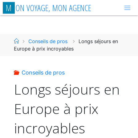
Aller
M
O
N
V
O
Y
A
G
E
,
M
O
N
A
G
E
N
C
E
au
contenu
Accueil
Conseils de pros
Longs séjours en
Europe à prix incroyables
Conseils de pros
Longs séjours en
Europe à prix
incroyables