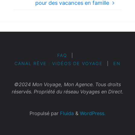
pour des vacances en famille
FAQ
|
CANAL RÊVE : VIDÉOS DE VOYAGE
|
EN
©2024 Mon Voyage, Mon Agence. Tous droits
réservés. Propriété du réseau Voyages en Direct.
Propulsé par
Fluida
&
WordPress.