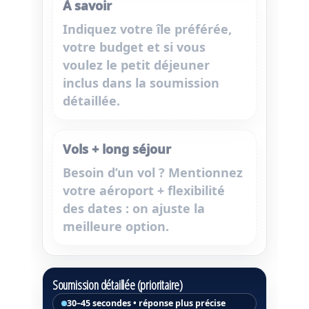
À savoir
Indiquez votre
île préférée
,
votre
budget
et si vous
voulez le
petit déjeuner
inclus dans la soumission
détaillée.
Vols + long séjour
Besoin d’un vol ? Mentionnez
votre aéroport + flexibilité
des dates : on ajuste la
meilleure option.
Soumission détaillée (prioritaire)
30–45 secondes • réponse plus précise