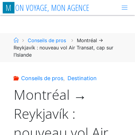
Aller
M
O
N
V
O
Y
A
G
E
,
M
O
N
A
G
E
N
C
E
au
contenu
Accueil
Conseils de pros
Montréal →
Reykjavík : nouveau vol Air Transat, cap sur
l’Islande
Conseils de pros
,
Destination
Montréal →
Reykjavík :
nouveau vol Air