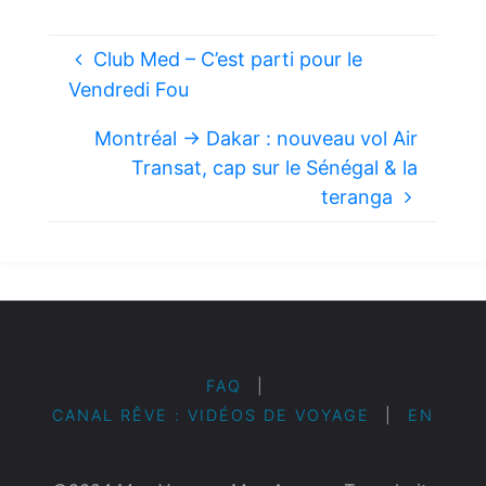
Club Med – C’est parti pour le
Vendredi Fou
Montréal → Dakar : nouveau vol Air
Transat, cap sur le Sénégal & la
teranga
FAQ
|
CANAL RÊVE : VIDÉOS DE VOYAGE
|
EN