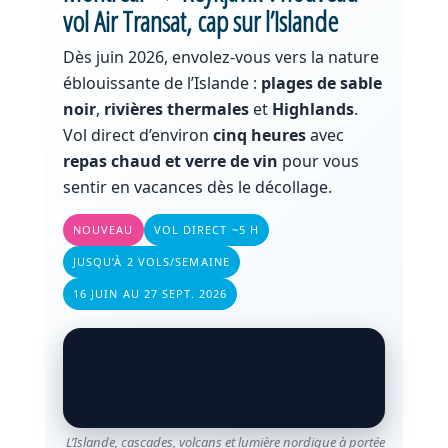
vol Air Transat, cap sur l’Islande
Dès juin 2026, envolez-vous vers la nature
éblouissante de l’Islande :
plages de sable
noir
,
rivières thermales
et
Highlands
.
Vol direct d’environ
cinq heures
avec
repas chaud et verre de vin
pour vous
sentir en vacances dès le décollage.
NOUVEAU
VOL DIRECT ~5 H
JUSQU’À 2 VOLS/SEMAINE
16 JUIN AU 27 SEPT. 2026
L’Islande, cascades, volcans et lumière nordique à portée