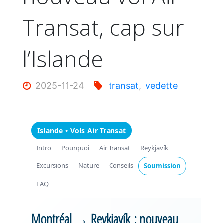
Transat, cap sur
l’Islande
2025-11-24
transat
,
vedette
Islande • Vols Air Transat
Intro
Pourquoi
Air Transat
Reykjavík
Excursions
Nature
Conseils
Soumission
FAQ
Montréal → Reykjavík : nouveau