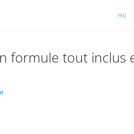
en formule tout inclus et longs séjours avec Transat
FAQ
 formule tout inclus e
at