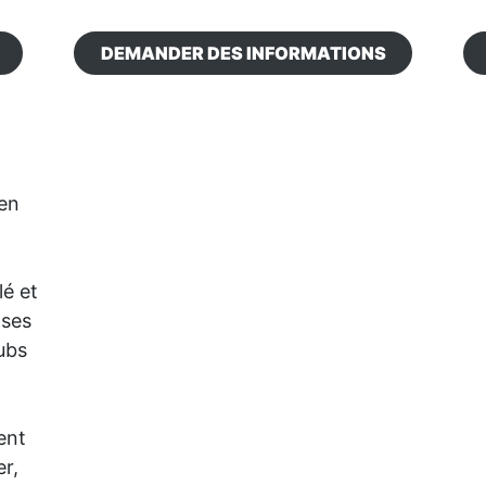
DEMANDER DES INFORMATIONS
 en
lé et
 ses
ubs
ent
er,