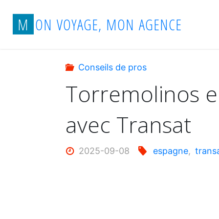
Aller
Accueil
Conseils de pros
Torremolinos 
M
O
N
V
O
Y
A
G
E
,
M
O
N
A
G
E
N
C
E
au
contenu
Conseils de pros
Torremolinos en
avec Transat
2025-09-08
espagne
,
trans