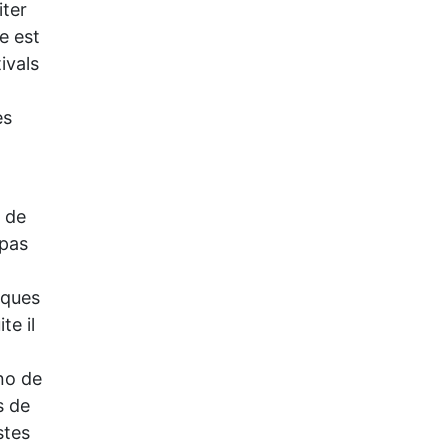
iter
le est
ivals
es
s de
 pas
iques
te il
no de
s de
stes