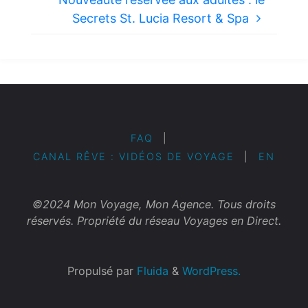
Secrets St. Lucia Resort & Spa
FAQ
|
CANAL RÊVE : VIDÉOS DE VOYAGE
|
EN
©2024 Mon Voyage, Mon Agence. Tous droits
réservés. Propriété du réseau Voyages en Direct.
Propulsé par
Fluida
&
WordPress.