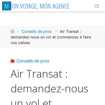
Aller
M
O
N
V
O
Y
A
G
E
,
M
O
N
A
G
E
N
C
E
au
contenu
Accueil
Conseils de pros
Air Transat :
demandez-nous un vol et commencez à faire
vos valises
Conseils de pros
Air Transat :
demandez-nous
un vol et