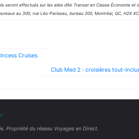
s seront effectués sur les ailes d’Air Transat en Classe Économie et of
bureaux au 300, rue Léo-Pariseau, bureau 200, Montréal, QC, H2X 4C
rincess Cruises
Club Med 2 : croisières tout-incl
N
. Propriété du réseau Voyages en Direct.