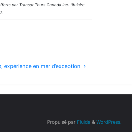
ferts par Transat Tours Canada inc. titulaire
2.
us, expérience en mer d’exception
Propulsé par
Fluida
&
WordPress.