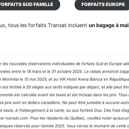
FORFAITS SUD FAMILLE
FORFAITS EUROPE
ux, tous les forfaits Transat incluent
un bagage à mai
r les nouvelles réservations individuelles de forfaits Sud et Europe s
nnées entre le 18 mars et le 31 octobre 2025. Le rabais annoncé s’appli
 Montréal le 15 mai 2025, et au VIK Hotel Arena Blanca en Républiqu
 est limitée à 20 sièges aux tarifs indiqués par départ, et elle peut ê
onomie est calculée avant les taxes et est incluse dans les prix. Tous 
les prix sont en dollars canadiens. Ne peut être jumelée à aucune autr
ls seuls, à l’hébergement à la carte, ou aux forfaits Duo. Des frais d’
ter transat.com. Pour les résidents du Québec, veuillez noter qu’aucu
stiques réservés pour l’année 2025. Vous verrez le montant de cette con