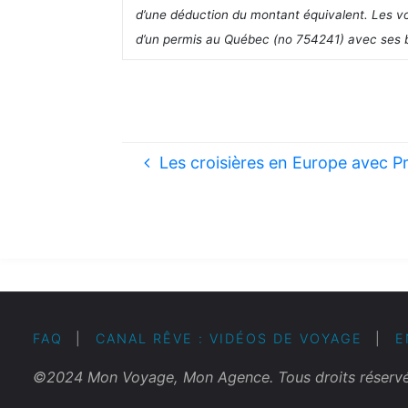
d’une déduction du montant équivalent. Les vol
d’un permis au Québec (no 754241) avec ses 
Les croisières en Europe avec P
FAQ
|
CANAL RÊVE : VIDÉOS DE VOYAGE
|
E
©2024 Mon Voyage, Mon Agence. Tous droits réservés