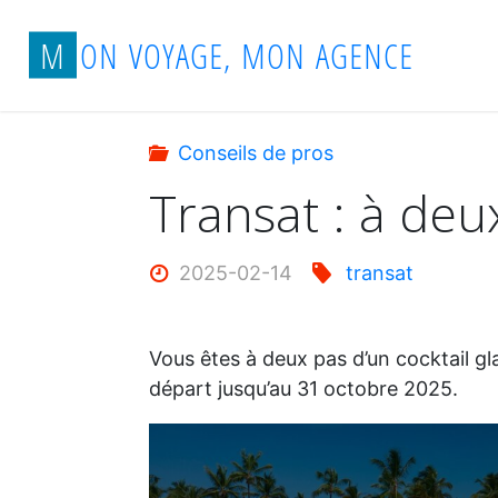
Aller
Accueil
Conseils de pros
Transat : à d
M
O
N
V
O
Y
A
G
E
,
M
O
N
A
G
E
N
C
E
au
contenu
Conseils de pros
Transat : à deu
2025-02-14
transat
Vous êtes à deux pas d’un cocktail gl
départ jusqu’au 31 octobre 2025.