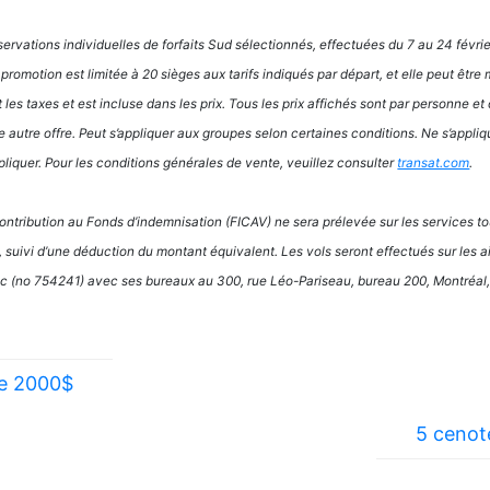
servations individuelles de forfaits Sud sélectionnés, effectuées du 7 au 24 févri
 promotion est limitée à 20 sièges aux tarifs indiqués par départ, et elle peut être
es taxes et est incluse dans les prix. Tous les prix affichés sont par personne et 
autre offre. Peut s’appliquer aux groupes selon certaines conditions. Ne s’appliq
pliquer. Pour les conditions générales de vente, veuillez consulter
transat.com
.
ontribution au Fonds d’indemnisation (FICAV) ne sera prélevée sur les services to
e, suivi d’une déduction du montant équivalent. Les vols seront effectués sur les a
bec (no 754241) avec ses bureaux au 300, rue Léo-Pariseau, bureau 200, Montréa
de 2000$
5 cenot