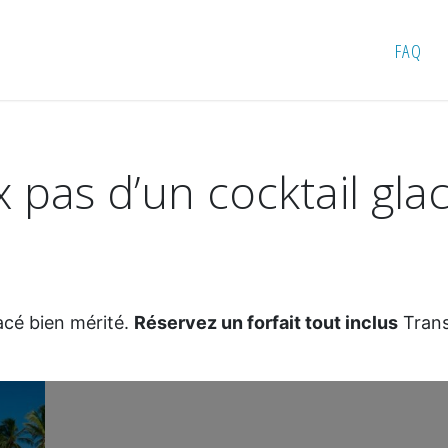
eux pas d’un cocktail glacé bien mérité
FAQ
x pas d’un cocktail gla
acé bien mérité.
Réservez un forfait tout inclus
Transa