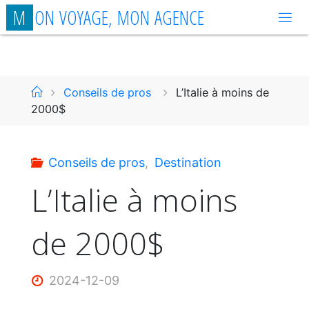
Aller
M
O
N
V
O
Y
A
G
E
,
M
O
N
A
G
E
N
C
E
au
contenu
Accueil
Conseils de pros
L’Italie à moins de
2000$
Conseils de pros
,
Destination
L’Italie à moins
de 2000$
2024-12-09