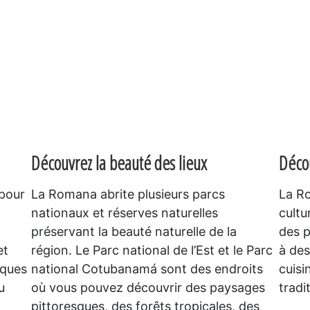
Découvrez la beauté des lieux
Décou
 pour
La Romana abrite plusieurs parcs
La R
nationaux et réserves naturelles
cultu
préservant la beauté naturelle de la
des p
et
région. Le Parc national de l’Est et le Parc
à des
iques
national Cotubanamá sont des endroits
cuisi
u
où vous pouvez découvrir des paysages
tradi
pittoresques, des forêts tropicales, des