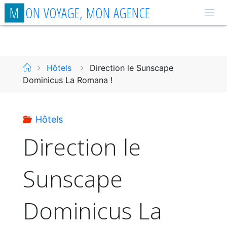
Aller
M
O
N
V
O
Y
A
G
E
,
M
O
N
A
G
E
N
C
E
au
contenu
Accueil
Hôtels
Direction le Sunscape
Dominicus La Romana !
Hôtels
Direction le
Sunscape
Dominicus La