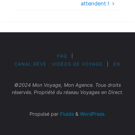
attendent !
FAQ
|
CANAL RÊVE : VIDÉOS DE VOYAGE
|
EN
©2024 Mon Voyage, Mon Agence. Tous droits
réservés. Propriété du réseau Voyages en Direct.
Propulsé par
Fluida
&
WordPress.