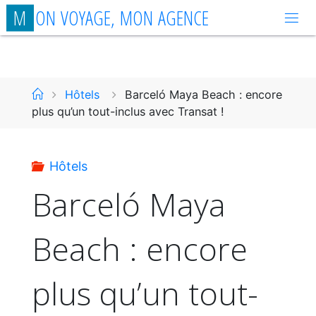
Aller
M
O
N
V
O
Y
A
G
E
,
M
O
N
A
G
E
N
C
E
au
contenu
Accueil
Hôtels
Barceló Maya Beach : encore
plus qu’un tout-inclus avec Transat !
Hôtels
Barceló Maya
Beach : encore
plus qu’un tout-