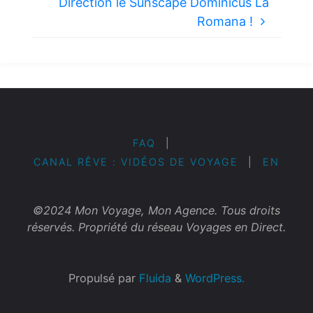
Direction le Sunscape Dominicus La
Romana !
FAQ
|
CANAL RÊVE : VIDÉOS DE VOYAGE
|
EN
©2024 Mon Voyage, Mon Agence. Tous droits
réservés. Propriété du réseau Voyages en Direct.
Propulsé par
Fluida
&
WordPress.