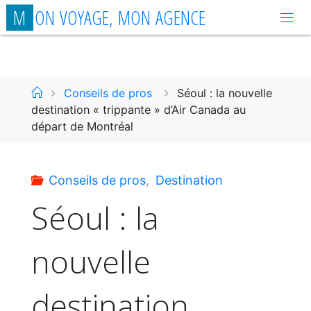
Aller
M
O
N
V
O
Y
A
G
E
,
M
O
N
A
G
E
N
C
E
au
contenu
Accueil
Conseils de pros
Séoul : la nouvelle
destination « trippante » d’Air Canada au
départ de Montréal
Conseils de pros
,
Destination
Séoul : la
nouvelle
destination