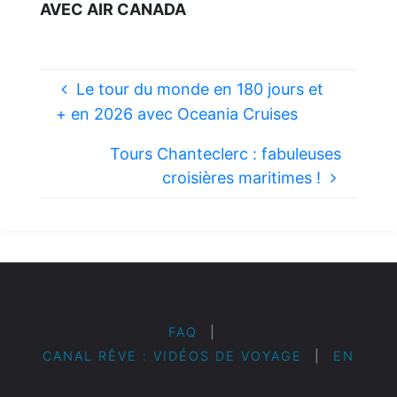
AVEC AIR CANADA
Le tour du monde en 180 jours et
+ en 2026 avec Oceania Cruises
Tours Chanteclerc : fabuleuses
croisières maritimes !
FAQ
|
CANAL RÊVE : VIDÉOS DE VOYAGE
|
EN