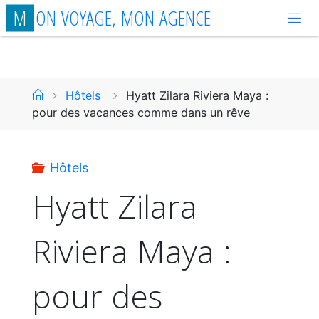
Aller
M
O
N
V
O
Y
A
G
E
,
M
O
N
A
G
E
N
C
E
au
contenu
Accueil
Hôtels
Hyatt Zilara Riviera Maya :
pour des vacances comme dans un rêve
Hôtels
Hyatt Zilara
Riviera Maya :
pour des