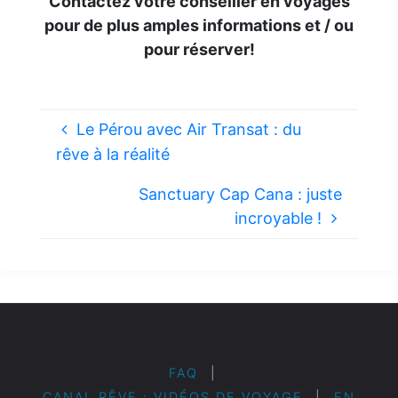
Contactez votre conseiller en voyages
pour de plus amples informations et / ou
pour réserver!
Le Pérou avec Air Transat : du
rêve à la réalité
Sanctuary Cap Cana : juste
incroyable !
FAQ
|
CANAL RÊVE : VIDÉOS DE VOYAGE
|
EN