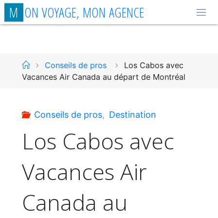
Aller
M
O
N
V
O
Y
A
G
E
,
M
O
N
A
G
E
N
C
E
au
contenu
Accueil
Conseils de pros
Los Cabos avec
Vacances Air Canada au départ de Montréal
Conseils de pros
,
Destination
Los Cabos avec
Vacances Air
Canada au