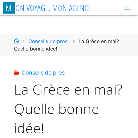
Aller
M
O
N
V
O
Y
A
G
E
,
M
O
N
A
G
E
N
C
E
au
contenu
Accueil
Conseils de pros
La Grèce en mai?
Quelle bonne idée!
Conseils de pros
La Grèce en mai?
Quelle bonne
idée!