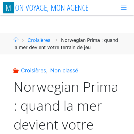
Aller
M
O
N
V
O
Y
A
G
E
,
M
O
N
A
G
E
N
C
E
au
contenu
Accueil
Croisières
Norwegian Prima : quand
la mer devient votre terrain de jeu
Croisières
,
Non classé
Norwegian Prima
: quand la mer
devient votre