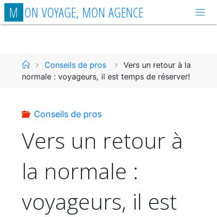
Aller
M
O
N
V
O
Y
A
G
E
,
M
O
N
A
G
E
N
C
E
au
contenu
Accueil
Conseils de pros
Vers un retour à la
normale : voyageurs, il est temps de réserver!
Conseils de pros
Vers un retour à
la normale :
voyageurs, il est