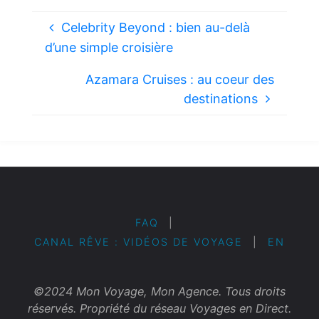
Celebrity Beyond : bien au-delà
d’une simple croisière
Azamara Cruises : au coeur des
destinations
FAQ
|
CANAL RÊVE : VIDÉOS DE VOYAGE
|
EN
©2024 Mon Voyage, Mon Agence. Tous droits
réservés. Propriété du réseau Voyages en Direct.