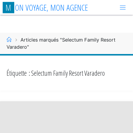
Aller
M
O
N
V
O
Y
A
G
E
,
M
O
N
A
G
E
N
C
E
au
contenu
Accueil
Articles marqués "Selectum Family Resort
Varadero"
Étiquette :
Selectum Family Resort Varadero