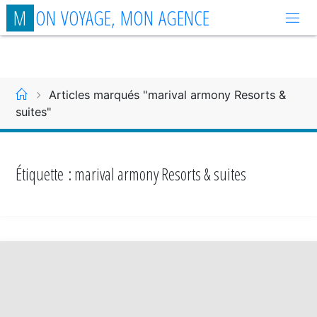
Aller
M
O
N
V
O
Y
A
G
E
,
M
O
N
A
G
E
N
C
E
au
contenu
Accueil
Articles marqués "marival armony Resorts &
suites"
Étiquette :
marival armony Resorts & suites