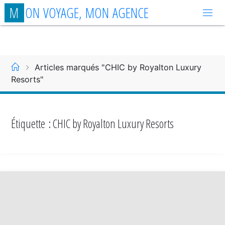
Aller
M
O
N
V
O
Y
A
G
E
,
M
O
N
A
G
E
N
C
E
au
contenu
Accueil
Articles marqués "CHIC by Royalton Luxury
Resorts"
Étiquette :
CHIC by Royalton Luxury Resorts