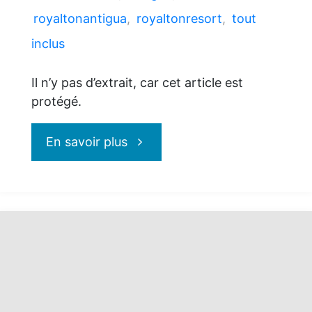
royaltonantigua
,
royaltonresort
,
tout
inclus
Il n’y pas d’extrait, car cet article est
protégé.
"Protégé :
En savoir plus
Royalton
Antigua
pour
une