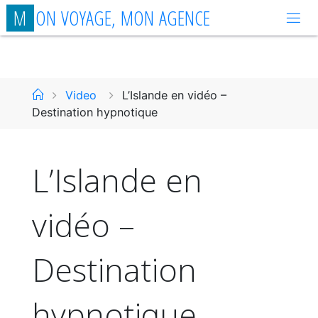
Aller
M
O
N
V
O
Y
A
G
E
,
M
O
N
A
G
E
N
C
E
au
contenu
Accueil
Video
L’Islande en vidéo –
Destination hypnotique
L’Islande en
vidéo –
Destination
hypnotique