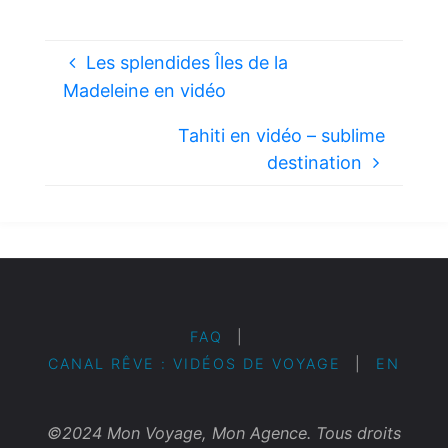
Les splendides Îles de la
Madeleine en vidéo
Tahiti en vidéo – sublime
destination
FAQ
|
CANAL RÊVE : VIDÉOS DE VOYAGE
|
EN
©2024 Mon Voyage, Mon Agence. Tous droits