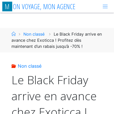
Aller
M
O
N
V
O
Y
A
G
E
,
M
O
N
A
G
E
N
C
E
au
contenu
Accueil
Non classé
Le Black Friday arrive en
avance chez Exoticca ! Profitez dès
maintenant d’un rabais jusqu’à -70% !
Non classé
Le Black Friday
arrive en avance
chez Exoticca !