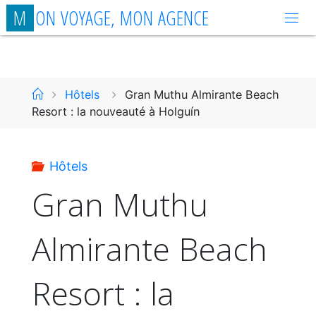
Aller
M
O
N
V
O
Y
A
G
E
,
M
O
N
A
G
E
N
C
E
au
contenu
Accueil
Hôtels
Gran Muthu Almirante Beach
Resort : la nouveauté à Holguín
Hôtels
Gran Muthu
Almirante Beach
Resort : la