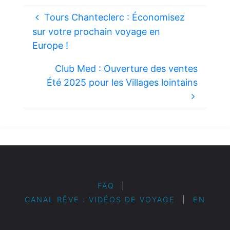
Tours Chanteclerc : Économisez
sur votre prochain voyage en
Europe !
Club Med : Ouverture des ventes
Été 2025 pour les Villages lointains
FAQ
|
CANAL RÊVE : VIDÉOS DE VOYAGE
|
EN