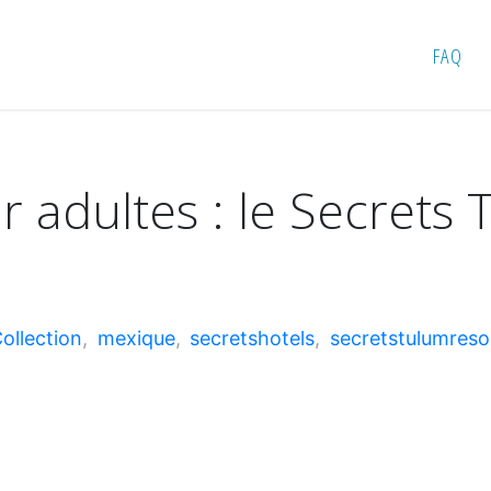
: le Secrets Tulum Resort & Beach Club !
FAQ
 adultes : le Secrets 
Collection
,
mexique
,
secretshotels
,
secretstulumreso