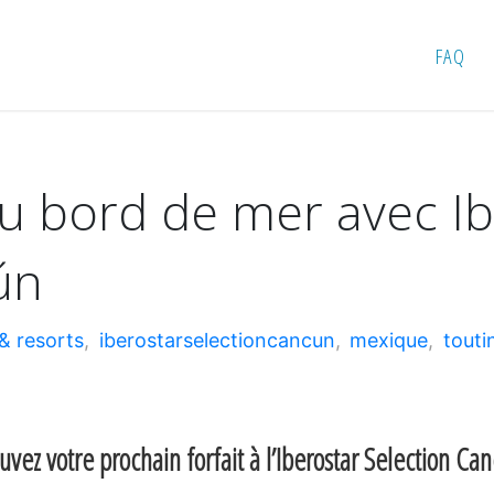
e mer avec Iberostar Selection Cancún
FAQ
u bord de mer avec Ib
ún
 & resorts
,
iberostarselectioncancun
,
mexique
,
touti
vez votre prochain forfait à l’Iberostar Selection C