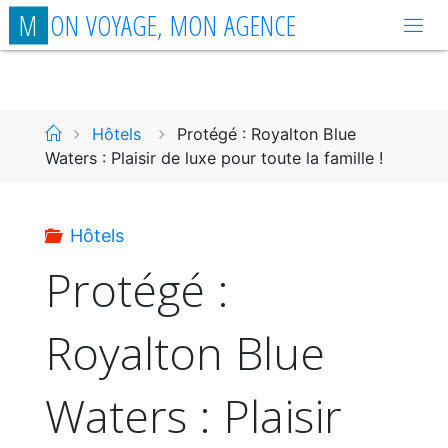
Aller
M
O
N
V
O
Y
A
G
E
,
M
O
N
A
G
E
N
C
E
au
contenu
Accueil
Hôtels
Protégé : Royalton Blue
Waters : Plaisir de luxe pour toute la famille !
Hôtels
Protégé :
Royalton Blue
Waters : Plaisir