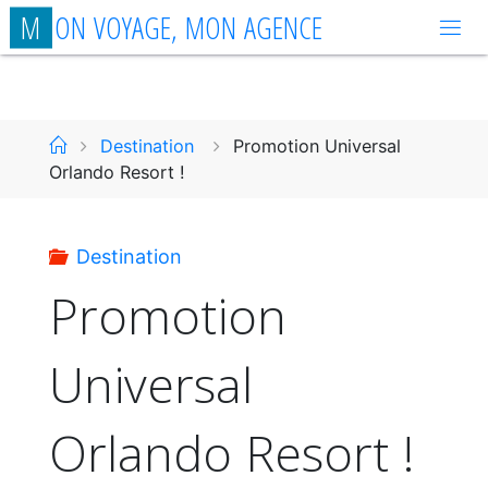
Aller
M
O
N
V
O
Y
A
G
E
,
M
O
N
A
G
E
N
C
E
au
contenu
Accueil
Destination
Promotion Universal
Orlando Resort !
Destination
Promotion
Universal
Orlando Resort !