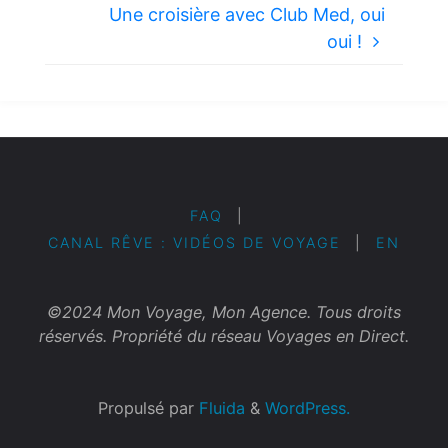
Une croisière avec Club Med, oui
oui !
FAQ
|
CANAL RÊVE : VIDÉOS DE VOYAGE
|
EN
©2024 Mon Voyage, Mon Agence. Tous droits
réservés. Propriété du réseau Voyages en Direct.
Propulsé par
Fluida
&
WordPress.