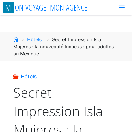
Aller
M
O
N
V
O
Y
A
G
E
,
M
O
N
A
G
E
N
C
E
au
contenu
Accueil
Hôtels
Secret Impression Isla
Mujeres : la nouveauté luxueuse pour adultes
au Mexique
Hôtels
Secret
Impression Isla
Mujeres : la