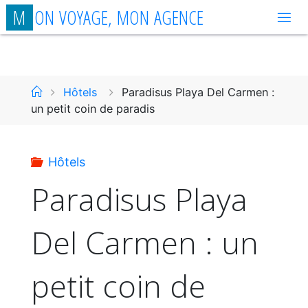
Aller
M
O
N
V
O
Y
A
G
E
,
M
O
N
A
G
E
N
C
E
au
contenu
Accueil
Hôtels
Paradisus Playa Del Carmen :
un petit coin de paradis
Hôtels
Paradisus Playa
Del Carmen : un
petit coin de