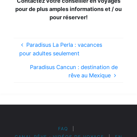
Contactez votre conseiller en voyages
pour de plus amples informations et / ou
pour réserver!
Paradisus La Perla : vacances
pour adultes seulement
Paradisus Cancun : destination de
rêve au Mexique
FAQ
|
CANAL RÊVE : VIDÉOS DE VOYAGE
|
EN