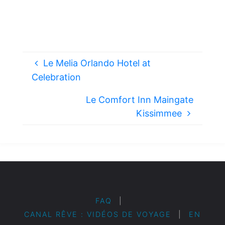
Le Melia Orlando Hotel at
Celebration
Le Comfort Inn Maingate
Kissimmee
FAQ
|
CANAL RÊVE : VIDÉOS DE VOYAGE
|
EN