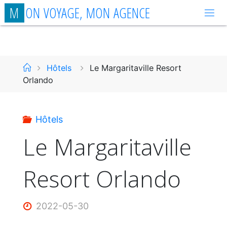
Aller
M
O
N
V
O
Y
A
G
E
,
M
O
N
A
G
E
N
C
E
au
contenu
Accueil
Hôtels
Le Margaritaville Resort
Orlando
Hôtels
Le Margaritaville
Resort Orlando
2022-05-30