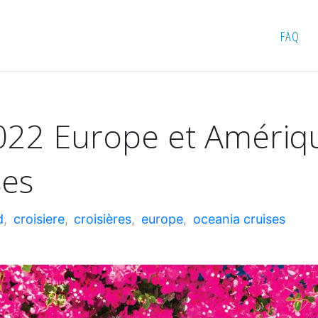
 Europe et Amérique du Nord d’Oceania Cruises
FAQ
2022 Europe et Améri
ses
d
,
croisiere
,
croisières
,
europe
,
oceania cruises