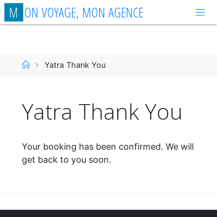
Aller
M
O
N
V
O
Y
A
G
E
,
M
O
N
A
G
E
N
C
E
au
contenu
Accueil
Yatra Thank You
Yatra Thank You
Your booking has been confirmed. We will
get back to you soon.