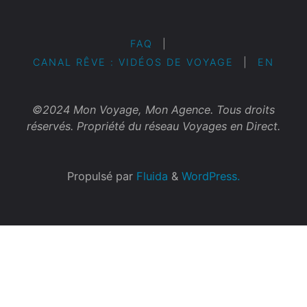
FAQ
|
CANAL RÊVE : VIDÉOS DE VOYAGE
|
EN
©2024 Mon Voyage, Mon Agence. Tous droits
réservés. Propriété du réseau Voyages en Direct.
Propulsé par
Fluida
&
WordPress.