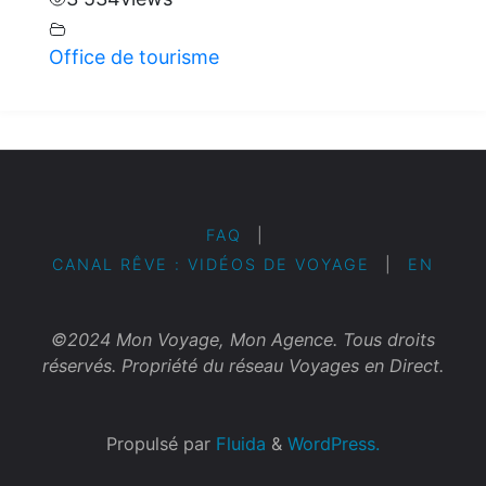
Office de tourisme
FAQ
|
CANAL RÊVE : VIDÉOS DE VOYAGE
|
EN
©2024 Mon Voyage, Mon Agence. Tous droits
réservés. Propriété du réseau Voyages en Direct.
Propulsé par
Fluida
&
WordPress.