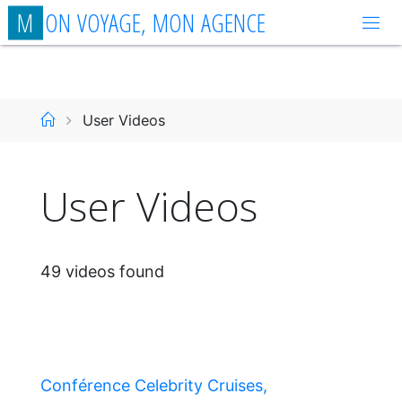
Aller
M
O
N
V
O
Y
A
G
E
,
M
O
N
A
G
E
N
C
E
au
contenu
Accueil
User Videos
User Videos
49 videos found
Conférence Celebrity Cruises,