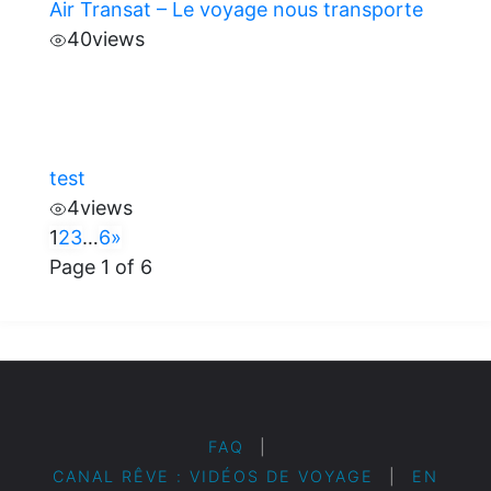
Air Transat – Le voyage nous transporte
40
views
test
4
views
1
2
3
…
6
»
Page 1 of 6
FAQ
|
CANAL RÊVE : VIDÉOS DE VOYAGE
|
EN