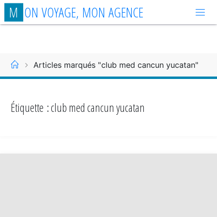
Aller
M
O
N
V
O
Y
A
G
E
,
M
O
N
A
G
E
N
C
E
au
contenu
Accueil
Articles marqués "club med cancun yucatan"
Étiquette :
club med cancun yucatan