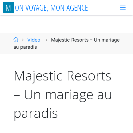
Aller
M
O
N
V
O
Y
A
G
E
,
M
O
N
A
G
E
N
C
E
au
contenu
Accueil
Video
Majestic Resorts – Un mariage
au paradis
Majestic Resorts
– Un mariage au
paradis